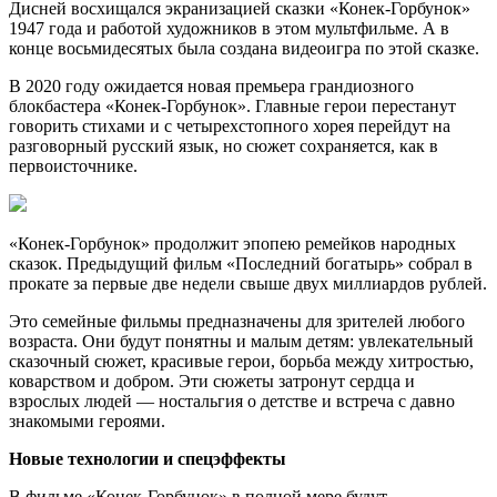
Дисней восхищался экранизацией сказки «Конек-Горбунок»
1947 года и работой художников в этом мультфильме. А в
конце восьмидесятых была создана видеоигра по этой сказке.
В 2020 году ожидается новая премьера грандиозного
блокбастера «Конек-Горбунок». Главные герои перестанут
говорить стихами и с четырехстопного хорея перейдут на
разговорный русский язык, но сюжет сохраняется, как в
первоисточнике.
«Конек-Горбунок» продолжит эпопею ремейков народных
сказок. Предыдущий фильм «Последний богатырь» собрал в
прокате за первые две недели свыше двух миллиардов рублей.
Это семейные фильмы предназначены для зрителей любого
возраста. Они будут понятны и малым детям: увлекательный
сказочный сюжет, красивые герои, борьба между хитростью,
коварством и добром. Эти сюжеты затронут сердца и
взрослых людей — ностальгия о детстве и встреча с давно
знакомыми героями.
Новые технологии и спецэффекты
В фильме «Конек-Горбунок» в полной мере будут