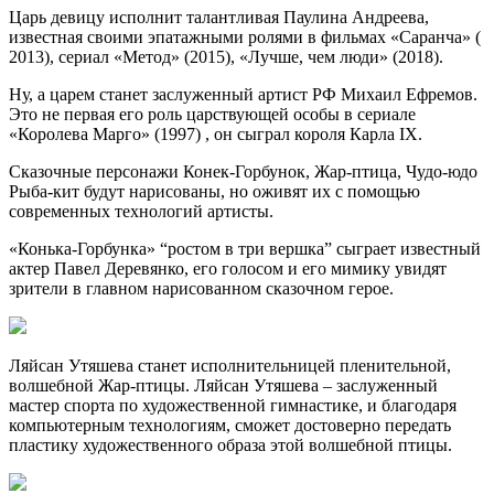
Царь девицу исполнит талантливая Паулина Андреева,
известная своими эпатажными ролями в фильмах «Саранча» (
2013), сериал «Метод» (2015), «Лучше, чем люди» (2018).
Ну, а царем станет заслуженный артист РФ Михаил Ефремов.
Это не первая его роль царствующей особы в сериале
«Королева Марго» (1997) , он сыграл короля Карла IX.
Сказочные персонажи Конек-Горбунок, Жар-птица, Чудо-юдо
Рыба-кит будут нарисованы, но оживят их с помощью
современных технологий артисты.
«Конька-Горбунка» “ростом в три вершка” сыграет известный
актер Павел Деревянко, его голосом и его мимику увидят
зрители в главном нарисованном сказочном герое.
Ляйсан Утяшева станет исполнительницей пленительной,
волшебной Жар-птицы. Ляйсан Утяшева – заслуженный
мастер спорта по художественной гимнастике, и благодаря
компьютерным технологиям, сможет достоверно передать
пластику художественного образа этой волшебной птицы.