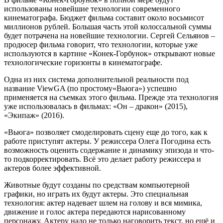
использованы новейшие технологии современного
кинематографа. Бюджет фильма составит около восьмисот
миллионов рублей. Большая часть этой колоссальной суммы
будет потрачена на новейшие технологии. Сергей Сельянов –
продюсер фильма говорит, что технологии, которые уже
используются в картине «Конек-Горбунок» открывают новые
технологические горизонты в кинематографе.
Одна из них система дополнительной реальности под
название ViewGA (по простому«Вьюга») успешно
применяется на съемках этого фильма. Прежде эта технология
уже использовалась в фильмах: «Он – дракон» (2015),
«Экипаж» (2016).
«Вьюга» позволяет смоделировать сцену еще до того, как к
работе приступят актеры. У режиссера Олега Погодина есть
возможность оценить содержание и динамику эпизода и что-
то подкорректировать. Всё это делает работу режиссера и
актеров более эффективной.
Животные будут созданы по средствам компьютерной
графики, но играть их будут актеры. Это специальная
технология: актер надевает шлем на голову и вся мимика,
движение и голос актера передаются нарисованному
персонажу. Актеру надо не только наговорить текст, но ещё и